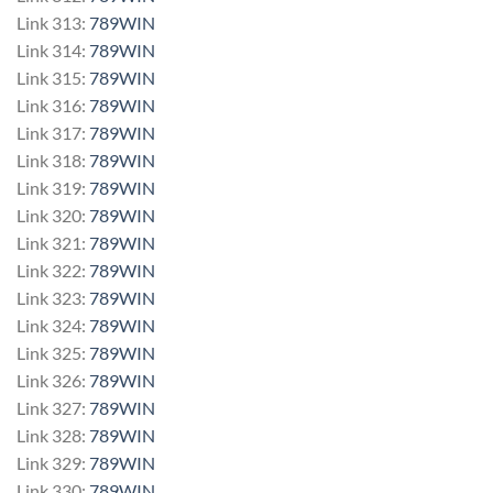
Link 313:
789WIN
Link 314:
789WIN
Link 315:
789WIN
Link 316:
789WIN
Link 317:
789WIN
Link 318:
789WIN
Link 319:
789WIN
Link 320:
789WIN
Link 321:
789WIN
Link 322:
789WIN
Link 323:
789WIN
Link 324:
789WIN
Link 325:
789WIN
Link 326:
789WIN
Link 327:
789WIN
Link 328:
789WIN
Link 329:
789WIN
Link 330:
789WIN