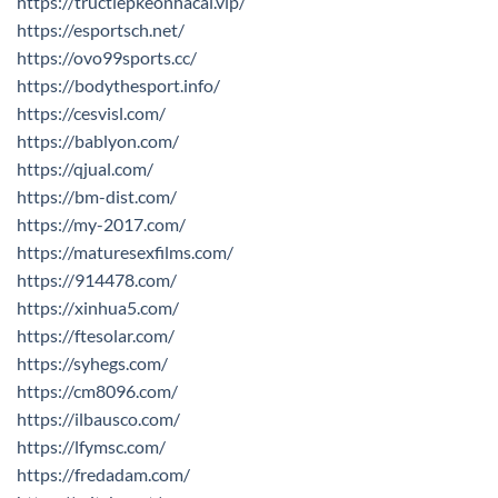
https://tructiepkeonhacai.vip/
https://esportsch.net/
https://ovo99sports.cc/
https://bodythesport.info/
https://cesvisl.com/
https://bablyon.com/
https://qjual.com/
https://bm-dist.com/
https://my-2017.com/
https://maturesexfilms.com/
https://914478.com/
https://xinhua5.com/
https://ftesolar.com/
https://syhegs.com/
https://cm8096.com/
https://ilbausco.com/
https://lfymsc.com/
https://fredadam.com/