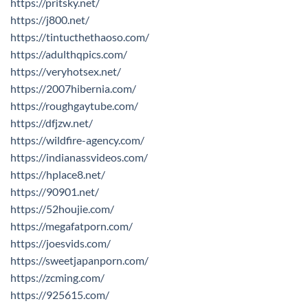
https://pritsky.net/
https://j800.net/
https://tintucthethaoso.com/
https://adulthqpics.com/
https://veryhotsex.net/
https://2007hibernia.com/
https://roughgaytube.com/
https://dfjzw.net/
https://wildfire-agency.com/
https://indianassvideos.com/
https://hplace8.net/
https://90901.net/
https://52houjie.com/
https://megafatporn.com/
https://joesvids.com/
https://sweetjapanporn.com/
https://zcming.com/
https://925615.com/