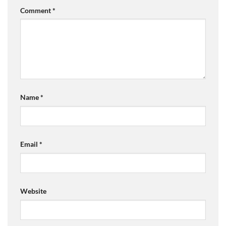
Comment
*
Name
*
Email
*
Website