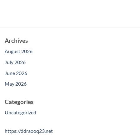
Archives
August 2026
July 2026
June 2026
May 2026
Categories
Uncategorized
https://ddraooq23.net