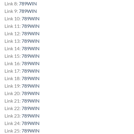
Link 8:
789WIN
Link 9:
789WIN
Link 10:
789WIN
Link 11:
789WIN
Link 12:
789WIN
Link 13:
789WIN
Link 14:
789WIN
Link 15:
789WIN
Link 16:
789WIN
Link 17:
789WIN
Link 18:
789WIN
Link 19:
789WIN
Link 20:
789WIN
Link 21:
789WIN
Link 22:
789WIN
Link 23:
789WIN
Link 24:
789WIN
Link 25:
789WIN