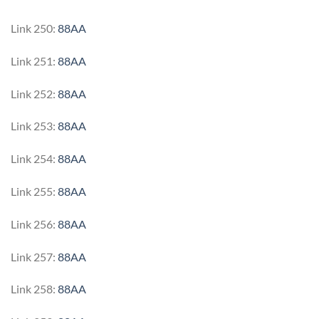
Link 250:
88AA
Link 251:
88AA
Link 252:
88AA
Link 253:
88AA
Link 254:
88AA
Link 255:
88AA
Link 256:
88AA
Link 257:
88AA
Link 258:
88AA