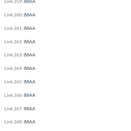
Link 259:
88AA
Link 260:
88AA
Link 261:
88AA
Link 262:
88AA
Link 263:
88AA
Link 264:
88AA
Link 265:
88AA
Link 266:
88AA
Link 267:
88AA
Link 268:
88AA