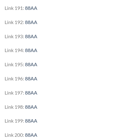
Link 191:
88AA
Link 192:
88AA
Link 193:
88AA
Link 194:
88AA
Link 195:
88AA
Link 196:
88AA
Link 197:
88AA
Link 198:
88AA
Link 199:
88AA
Link 200:
88AA