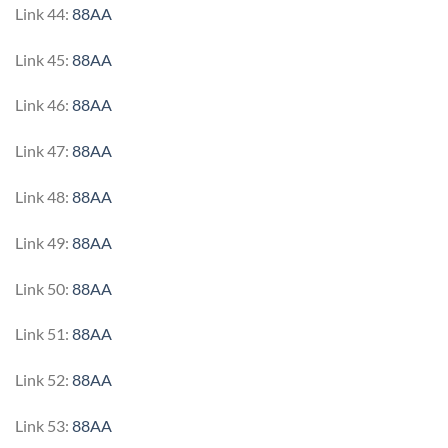
Link 44:
88AA
Link 45:
88AA
Link 46:
88AA
Link 47:
88AA
Link 48:
88AA
Link 49:
88AA
Link 50:
88AA
Link 51:
88AA
Link 52:
88AA
Link 53:
88AA