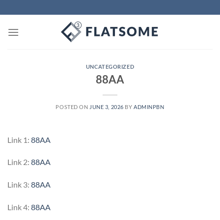
Skip
to
content
UNCATEGORIZED
88AA
POSTED ON
JUNE 3, 2026
BY
ADMINPBN
Link 1:
88AA
Link 2:
88AA
Link 3:
88AA
Link 4:
88AA