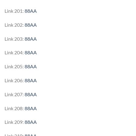
Link 201:
88AA
Link 202:
88AA
Link 203:
88AA
Link 204:
88AA
Link 205:
88AA
Link 206:
88AA
Link 207:
88AA
Link 208:
88AA
Link 209:
88AA
Link 210:
88AA