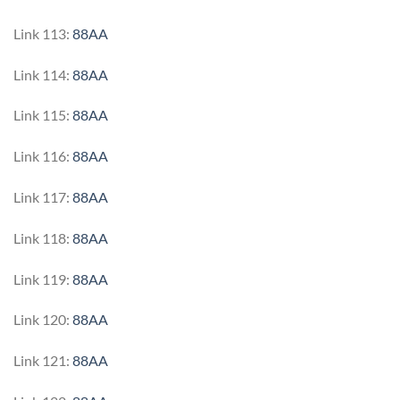
Link 113:
88AA
Link 114:
88AA
Link 115:
88AA
Link 116:
88AA
Link 117:
88AA
Link 118:
88AA
Link 119:
88AA
Link 120:
88AA
Link 121:
88AA