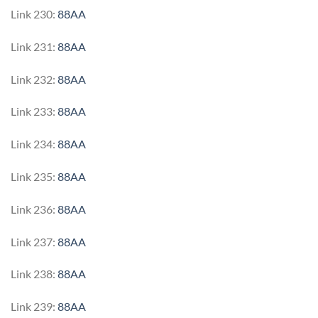
Link 230:
88AA
Link 231:
88AA
Link 232:
88AA
Link 233:
88AA
Link 234:
88AA
Link 235:
88AA
Link 236:
88AA
Link 237:
88AA
Link 238:
88AA
Link 239:
88AA