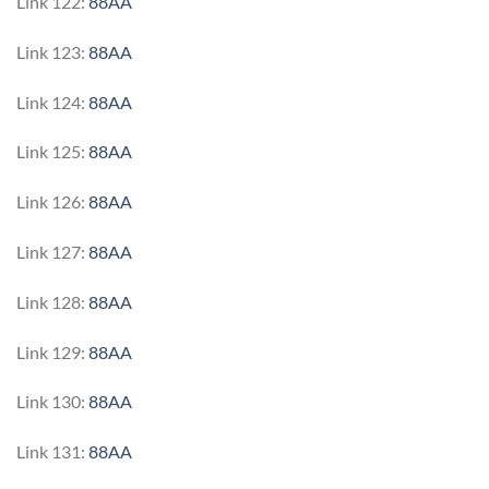
Link 122:
88AA
Link 123:
88AA
Link 124:
88AA
Link 125:
88AA
Link 126:
88AA
Link 127:
88AA
Link 128:
88AA
Link 129:
88AA
Link 130:
88AA
Link 131:
88AA