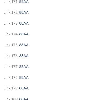
Link 171:
88AA
Link 172:
88AA
Link 173:
88AA
Link 174:
88AA
Link 175:
88AA
Link 176:
88AA
Link 177:
88AA
Link 178:
88AA
Link 179:
88AA
Link 180:
88AA