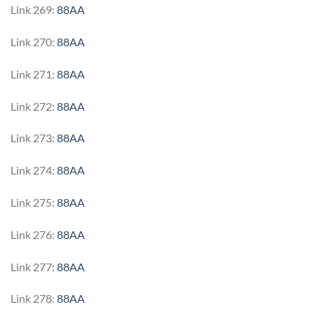
Link 269:
88AA
Link 270:
88AA
Link 271:
88AA
Link 272:
88AA
Link 273:
88AA
Link 274:
88AA
Link 275:
88AA
Link 276:
88AA
Link 277:
88AA
Link 278:
88AA