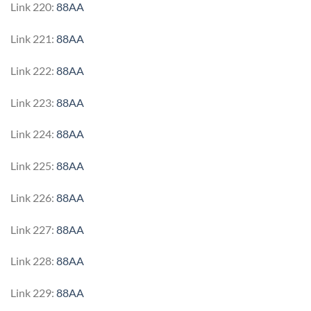
Link 220:
88AA
Link 221:
88AA
Link 222:
88AA
Link 223:
88AA
Link 224:
88AA
Link 225:
88AA
Link 226:
88AA
Link 227:
88AA
Link 228:
88AA
Link 229:
88AA