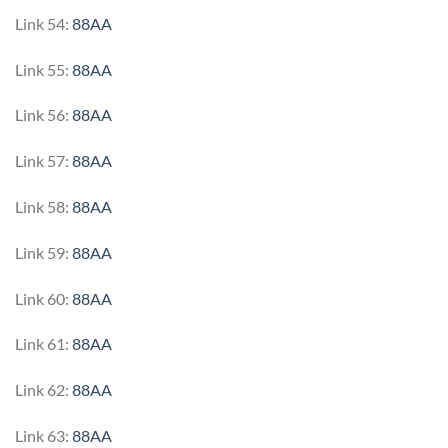
Link 54:
88AA
Link 55:
88AA
Link 56:
88AA
Link 57:
88AA
Link 58:
88AA
Link 59:
88AA
Link 60:
88AA
Link 61:
88AA
Link 62:
88AA
Link 63:
88AA