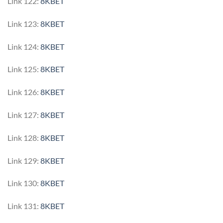
Link 122:
8KBET
Link 123:
8KBET
Link 124:
8KBET
Link 125:
8KBET
Link 126:
8KBET
Link 127:
8KBET
Link 128:
8KBET
Link 129:
8KBET
Link 130:
8KBET
Link 131:
8KBET