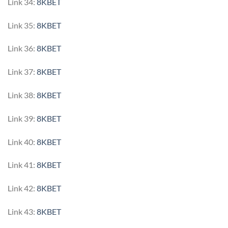
Link 34:
8KBET
Link 35:
8KBET
Link 36:
8KBET
Link 37:
8KBET
Link 38:
8KBET
Link 39:
8KBET
Link 40:
8KBET
Link 41:
8KBET
Link 42:
8KBET
Link 43:
8KBET