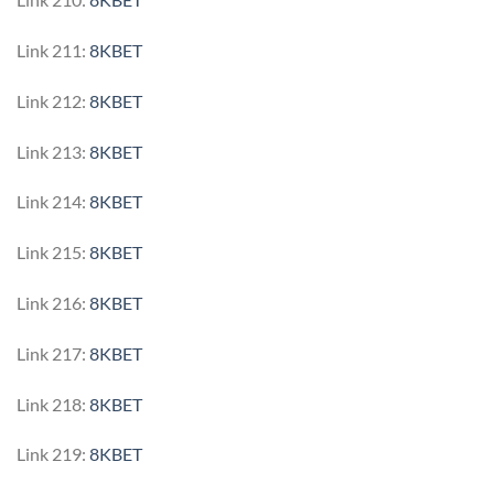
Link 211:
8KBET
Link 212:
8KBET
Link 213:
8KBET
Link 214:
8KBET
Link 215:
8KBET
Link 216:
8KBET
Link 217:
8KBET
Link 218:
8KBET
Link 219:
8KBET