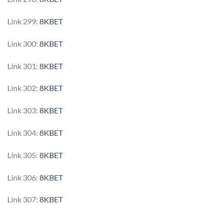
Link 299:
8KBET
Link 300:
8KBET
Link 301:
8KBET
Link 302:
8KBET
Link 303:
8KBET
Link 304:
8KBET
Link 305:
8KBET
Link 306:
8KBET
Link 307:
8KBET