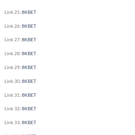
Link 25:
8KBET
Link 26:
8KBET
Link 27:
8KBET
Link 28:
8KBET
Link 29:
8KBET
Link 30:
8KBET
Link 31:
8KBET
Link 32:
8KBET
Link 33:
8KBET