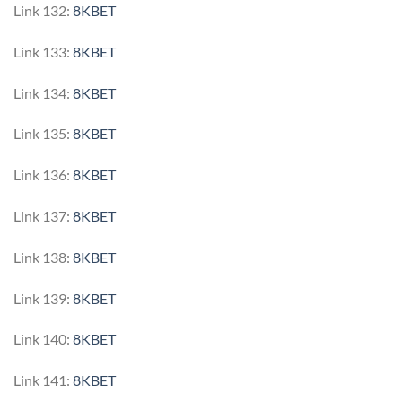
Link 132:
8KBET
Link 133:
8KBET
Link 134:
8KBET
Link 135:
8KBET
Link 136:
8KBET
Link 137:
8KBET
Link 138:
8KBET
Link 139:
8KBET
Link 140:
8KBET
Link 141:
8KBET