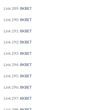
Link 289:
8KBET
Link 290:
8KBET
Link 291:
8KBET
Link 292:
8KBET
Link 293:
8KBET
Link 294:
8KBET
Link 295:
8KBET
Link 296:
8KBET
Link 297:
8KBET
Link 298:
8KBET