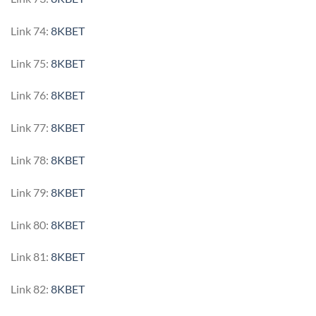
Link 74:
8KBET
Link 75:
8KBET
Link 76:
8KBET
Link 77:
8KBET
Link 78:
8KBET
Link 79:
8KBET
Link 80:
8KBET
Link 81:
8KBET
Link 82:
8KBET