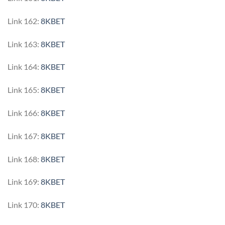
Link 162:
8KBET
Link 163:
8KBET
Link 164:
8KBET
Link 165:
8KBET
Link 166:
8KBET
Link 167:
8KBET
Link 168:
8KBET
Link 169:
8KBET
Link 170:
8KBET