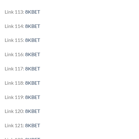
Link 113:
8KBET
Link 114:
8KBET
Link 115:
8KBET
Link 116:
8KBET
Link 117:
8KBET
Link 118:
8KBET
Link 119:
8KBET
Link 120:
8KBET
Link 121:
8KBET