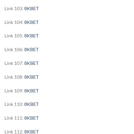
Link 103:
8KBET
Link 104:
8KBET
Link 105:
8KBET
Link 106:
8KBET
Link 107:
8KBET
Link 108:
8KBET
Link 109:
8KBET
Link 110:
8KBET
Link 111:
8KBET
Link 112:
8KBET