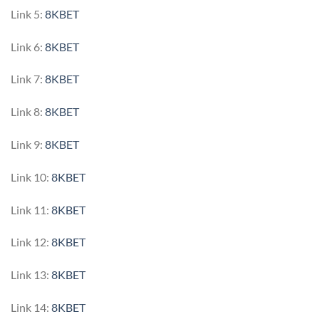
Link 5:
8KBET
Link 6:
8KBET
Link 7:
8KBET
Link 8:
8KBET
Link 9:
8KBET
Link 10:
8KBET
Link 11:
8KBET
Link 12:
8KBET
Link 13:
8KBET
Link 14:
8KBET