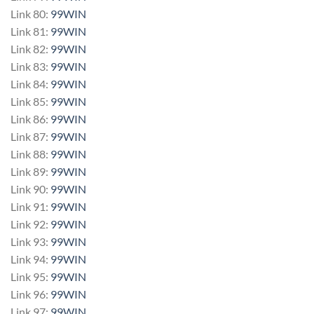
Link 80:
99WIN
Link 81:
99WIN
Link 82:
99WIN
Link 83:
99WIN
Link 84:
99WIN
Link 85:
99WIN
Link 86:
99WIN
Link 87:
99WIN
Link 88:
99WIN
Link 89:
99WIN
Link 90:
99WIN
Link 91:
99WIN
Link 92:
99WIN
Link 93:
99WIN
Link 94:
99WIN
Link 95:
99WIN
Link 96:
99WIN
Link 97:
99WIN