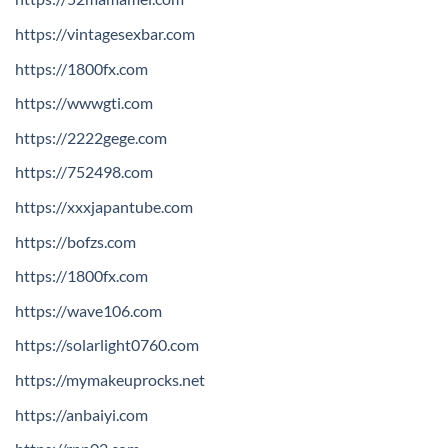
https://vintagesexbar.com
https://1800fx.com
https://wwwgti.com
https://2222gege.com
https://752498.com
https://xxxjapantube.com
https://bofzs.com
https://1800fx.com
https://wave106.com
https://solarlight0760.com
https://mymakeuprocks.net
https://anbaiyi.com