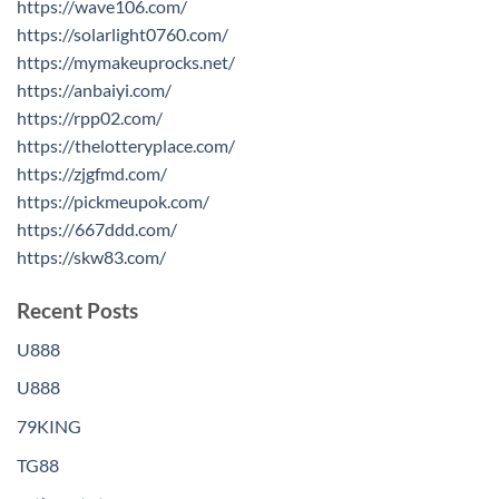
https://wave106.com/
https://solarlight0760.com/
https://mymakeuprocks.net/
https://anbaiyi.com/
https://rpp02.com/
https://thelotteryplace.com/
https://zjgfmd.com/
https://pickmeupok.com/
https://667ddd.com/
https://skw83.com/
Recent Posts
U888
U888
79KING
TG88