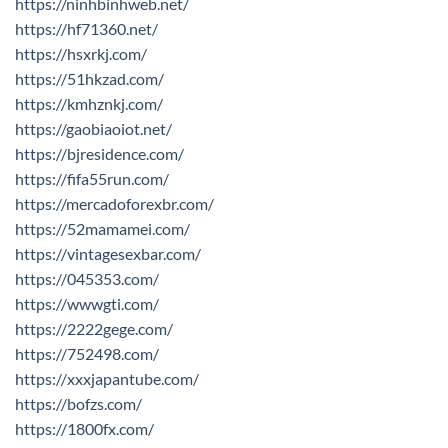
https://ninhbinhweb.net/
https://hf71360.net/
https://hsxrkj.com/
https://51hkzad.com/
https://kmhznkj.com/
https://gaobiaoiot.net/
https://bjresidence.com/
https://fifa55run.com/
https://mercadoforexbr.com/
https://52mamamei.com/
https://vintagesexbar.com/
https://045353.com/
https://wwwgti.com/
https://2222gege.com/
https://752498.com/
https://xxxjapantube.com/
https://bofzs.com/
https://1800fx.com/