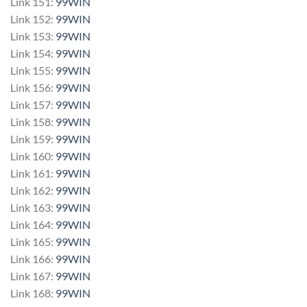
Link 151:
99WIN
Link 152:
99WIN
Link 153:
99WIN
Link 154:
99WIN
Link 155:
99WIN
Link 156:
99WIN
Link 157:
99WIN
Link 158:
99WIN
Link 159:
99WIN
Link 160:
99WIN
Link 161:
99WIN
Link 162:
99WIN
Link 163:
99WIN
Link 164:
99WIN
Link 165:
99WIN
Link 166:
99WIN
Link 167:
99WIN
Link 168:
99WIN