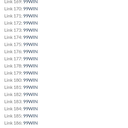
Link 169:
99WIN
Link 170:
99WIN
Link 171:
99WIN
Link 172:
99WIN
Link 173:
99WIN
Link 174:
99WIN
Link 175:
99WIN
Link 176:
99WIN
Link 177:
99WIN
Link 178:
99WIN
Link 179:
99WIN
Link 180:
99WIN
Link 181:
99WIN
Link 182:
99WIN
Link 183:
99WIN
Link 184:
99WIN
Link 185:
99WIN
Link 186:
99WIN