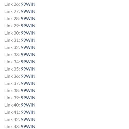
Link 26:
99WIN
Link 27:
99WIN
Link 28:
99WIN
Link 29:
99WIN
Link 30:
99WIN
Link 31:
99WIN
Link 32:
99WIN
Link 33:
99WIN
Link 34:
99WIN
Link 35:
99WIN
Link 36:
99WIN
Link 37:
99WIN
Link 38:
99WIN
Link 39:
99WIN
Link 40:
99WIN
Link 41:
99WIN
Link 42:
99WIN
Link 43:
99WIN