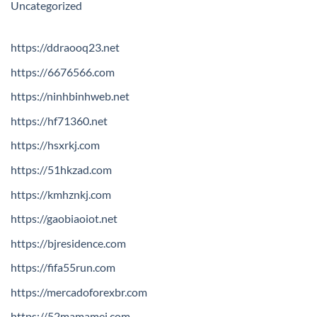
Uncategorized
https://ddraooq23.net
https://6676566.com
https://ninhbinhweb.net
https://hf71360.net
https://hsxrkj.com
https://51hkzad.com
https://kmhznkj.com
https://gaobiaoiot.net
https://bjresidence.com
https://fifa55run.com
https://mercadoforexbr.com
https://52mamamei.com