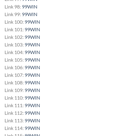
Link 98:
99WIN
Link 99:
99WIN
Link 100:
99WIN
Link 101:
99WIN
Link 102:
99WIN
Link 103:
99WIN
Link 104:
99WIN
Link 105:
99WIN
Link 106:
99WIN
Link 107:
99WIN
Link 108:
99WIN
Link 109:
99WIN
Link 110:
99WIN
Link 111:
99WIN
Link 112:
99WIN
Link 113:
99WIN
Link 114:
99WIN
Link 115:
99WIN