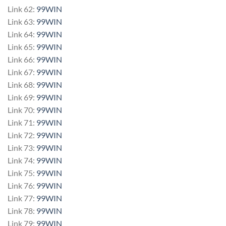
Link 62:
99WIN
Link 63:
99WIN
Link 64:
99WIN
Link 65:
99WIN
Link 66:
99WIN
Link 67:
99WIN
Link 68:
99WIN
Link 69:
99WIN
Link 70:
99WIN
Link 71:
99WIN
Link 72:
99WIN
Link 73:
99WIN
Link 74:
99WIN
Link 75:
99WIN
Link 76:
99WIN
Link 77:
99WIN
Link 78:
99WIN
Link 79:
99WIN