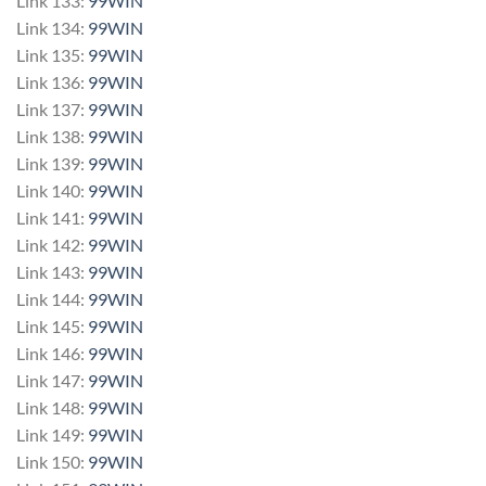
Link 133:
99WIN
Link 134:
99WIN
Link 135:
99WIN
Link 136:
99WIN
Link 137:
99WIN
Link 138:
99WIN
Link 139:
99WIN
Link 140:
99WIN
Link 141:
99WIN
Link 142:
99WIN
Link 143:
99WIN
Link 144:
99WIN
Link 145:
99WIN
Link 146:
99WIN
Link 147:
99WIN
Link 148:
99WIN
Link 149:
99WIN
Link 150:
99WIN