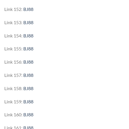
Link 152:
BJ88
Link 153:
BJ88
Link 154:
BJ88
Link 155:
BJ88
Link 156:
BJ88
Link 157:
BJ88
Link 158:
BJ88
Link 159:
BJ88
Link 160:
BJ88
Link 161:
BJ88