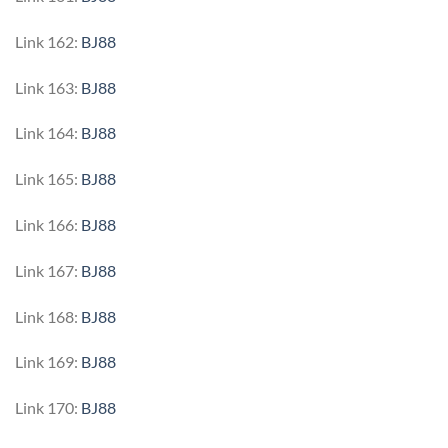
Link 162:
BJ88
Link 163:
BJ88
Link 164:
BJ88
Link 165:
BJ88
Link 166:
BJ88
Link 167:
BJ88
Link 168:
BJ88
Link 169:
BJ88
Link 170:
BJ88