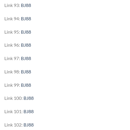
Link 93:
BJ88
Link 94:
BJ88
Link 95:
BJ88
Link 96:
BJ88
Link 97:
BJ88
Link 98:
BJ88
Link 99:
BJ88
Link 100:
BJ88
Link 101:
BJ88
Link 102:
BJ88