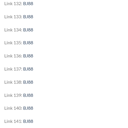
Link 132:
BJ88
Link 133:
BJ88
Link 134:
BJ88
Link 135:
BJ88
Link 136:
BJ88
Link 137:
BJ88
Link 138:
BJ88
Link 139:
BJ88
Link 140:
BJ88
Link 141:
BJ88