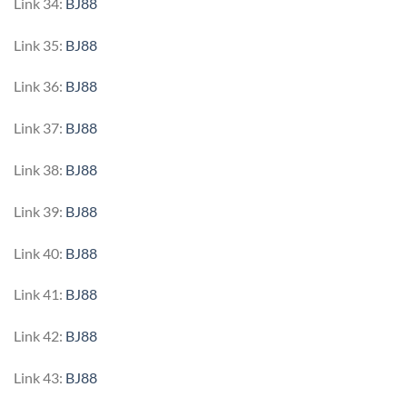
Link 34:
BJ88
Link 35:
BJ88
Link 36:
BJ88
Link 37:
BJ88
Link 38:
BJ88
Link 39:
BJ88
Link 40:
BJ88
Link 41:
BJ88
Link 42:
BJ88
Link 43:
BJ88