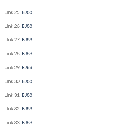
Link 25:
BJ88
Link 26:
BJ88
Link 27:
BJ88
Link 28:
BJ88
Link 29:
BJ88
Link 30:
BJ88
Link 31:
BJ88
Link 32:
BJ88
Link 33:
BJ88