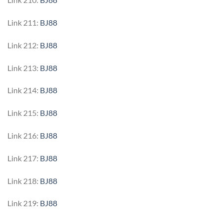
Link 211:
BJ88
Link 212:
BJ88
Link 213:
BJ88
Link 214:
BJ88
Link 215:
BJ88
Link 216:
BJ88
Link 217:
BJ88
Link 218:
BJ88
Link 219:
BJ88