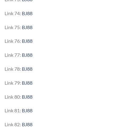
Link 74:
BJ88
Link 75:
BJ88
Link 76:
BJ88
Link 77:
BJ88
Link 78:
BJ88
Link 79:
BJ88
Link 80:
BJ88
Link 81:
BJ88
Link 82:
BJ88