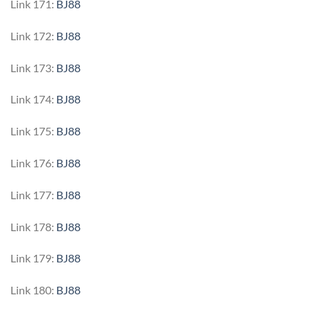
Link 171:
BJ88
Link 172:
BJ88
Link 173:
BJ88
Link 174:
BJ88
Link 175:
BJ88
Link 176:
BJ88
Link 177:
BJ88
Link 178:
BJ88
Link 179:
BJ88
Link 180:
BJ88