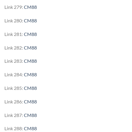
Link 279:
CM88
Link 280:
CM88
Link 281:
CM88
Link 282:
CM88
Link 283:
CM88
Link 284:
CM88
Link 285:
CM88
Link 286:
CM88
Link 287:
CM88
Link 288:
CM88