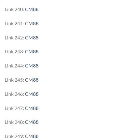
Link 240:
CM88
Link 241:
CM88
Link 242:
CM88
Link 243:
CM88
Link 244:
CM88
Link 245:
CM88
Link 246:
CM88
Link 247:
CM88
Link 248:
CM88
Link 249:
CM88