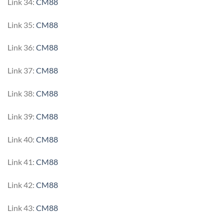
Link 34:
CM88
Link 35:
CM88
Link 36:
CM88
Link 37:
CM88
Link 38:
CM88
Link 39:
CM88
Link 40:
CM88
Link 41:
CM88
Link 42:
CM88
Link 43:
CM88