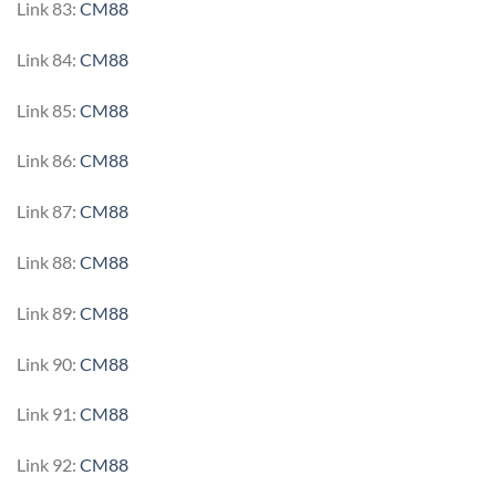
Link 83:
CM88
Link 84:
CM88
Link 85:
CM88
Link 86:
CM88
Link 87:
CM88
Link 88:
CM88
Link 89:
CM88
Link 90:
CM88
Link 91:
CM88
Link 92:
CM88