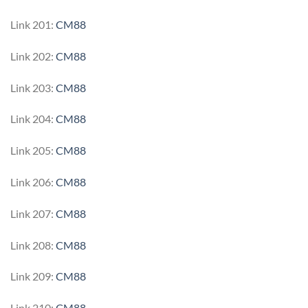
Link 201:
CM88
Link 202:
CM88
Link 203:
CM88
Link 204:
CM88
Link 205:
CM88
Link 206:
CM88
Link 207:
CM88
Link 208:
CM88
Link 209:
CM88
Link 210:
CM88