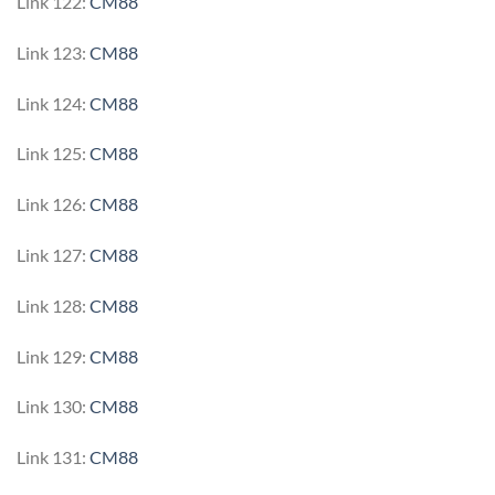
Link 122:
CM88
Link 123:
CM88
Link 124:
CM88
Link 125:
CM88
Link 126:
CM88
Link 127:
CM88
Link 128:
CM88
Link 129:
CM88
Link 130:
CM88
Link 131:
CM88