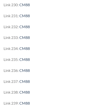
Link 230:
CM88
Link 231:
CM88
Link 232:
CM88
Link 233:
CM88
Link 234:
CM88
Link 235:
CM88
Link 236:
CM88
Link 237:
CM88
Link 238:
CM88
Link 239:
CM88