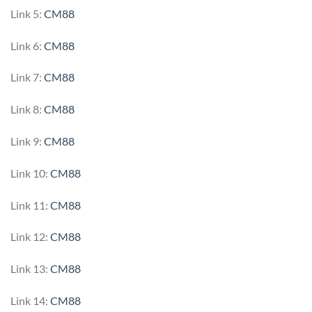
Link 5:
CM88
Link 6:
CM88
Link 7:
CM88
Link 8:
CM88
Link 9:
CM88
Link 10:
CM88
Link 11:
CM88
Link 12:
CM88
Link 13:
CM88
Link 14:
CM88