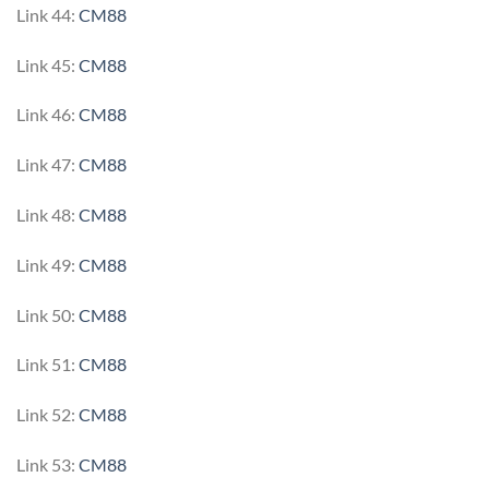
Link 44:
CM88
Link 45:
CM88
Link 46:
CM88
Link 47:
CM88
Link 48:
CM88
Link 49:
CM88
Link 50:
CM88
Link 51:
CM88
Link 52:
CM88
Link 53:
CM88