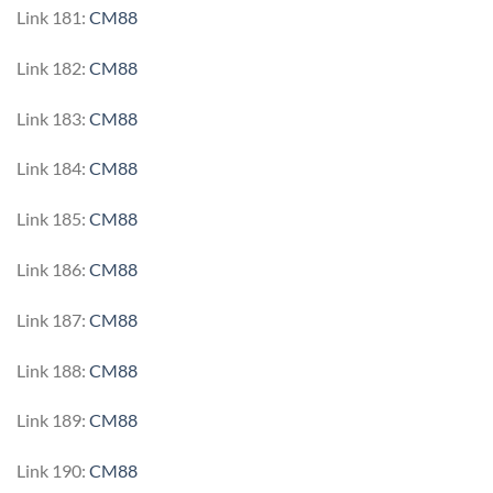
Link 181:
CM88
Link 182:
CM88
Link 183:
CM88
Link 184:
CM88
Link 185:
CM88
Link 186:
CM88
Link 187:
CM88
Link 188:
CM88
Link 189:
CM88
Link 190:
CM88