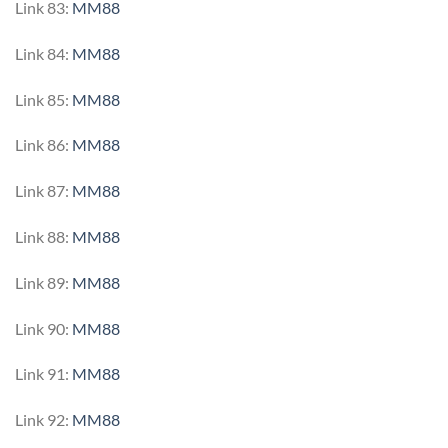
Link 83:
MM88
Link 84:
MM88
Link 85:
MM88
Link 86:
MM88
Link 87:
MM88
Link 88:
MM88
Link 89:
MM88
Link 90:
MM88
Link 91:
MM88
Link 92:
MM88