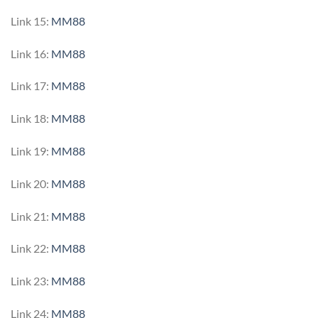
Link 15:
MM88
Link 16:
MM88
Link 17:
MM88
Link 18:
MM88
Link 19:
MM88
Link 20:
MM88
Link 21:
MM88
Link 22:
MM88
Link 23:
MM88
Link 24:
MM88