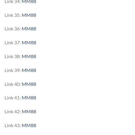
Link 34:
MM88
Link 35:
MM88
Link 36:
MM88
Link 37:
MM88
Link 38:
MM88
Link 39:
MM88
Link 40:
MM88
Link 41:
MM88
Link 42:
MM88
Link 43:
MM88