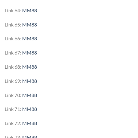
Link 64:
MM88
Link 65:
MM88
Link 66:
MM88
Link 67:
MM88
Link 68:
MM88
Link 69:
MM88
Link 70:
MM88
Link 71:
MM88
Link 72:
MM88
Link 73:
MM88