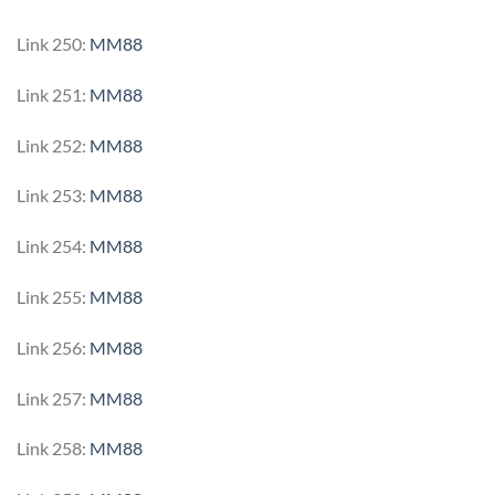
Link 250:
MM88
Link 251:
MM88
Link 252:
MM88
Link 253:
MM88
Link 254:
MM88
Link 255:
MM88
Link 256:
MM88
Link 257:
MM88
Link 258:
MM88