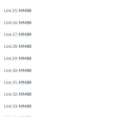
Link 25:
MM88
Link 26:
MM88
Link 27:
MM88
Link 28:
MM88
Link 29:
MM88
Link 30:
MM88
Link 31:
MM88
Link 32:
MM88
Link 33:
MM88