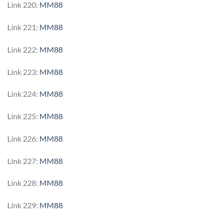
Link 220:
MM88
Link 221:
MM88
Link 222:
MM88
Link 223:
MM88
Link 224:
MM88
Link 225:
MM88
Link 226:
MM88
Link 227:
MM88
Link 228:
MM88
Link 229:
MM88