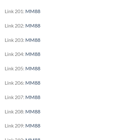
Link 201:
MM88
Link 202:
MM88
Link 203:
MM88
Link 204:
MM88
Link 205:
MM88
Link 206:
MM88
Link 207:
MM88
Link 208:
MM88
Link 209:
MM88
Link 210:
MM88