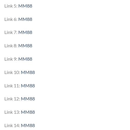
Link 5:
MM88
Link 6:
MM88
Link 7:
MM88
Link 8:
MM88
Link 9:
MM88
Link 10:
MM88
Link 11:
MM88
Link 12:
MM88
Link 13:
MM88
Link 14:
MM88