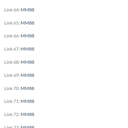
Link 64:
MM88
Link 65:
MM88
Link 66:
MM88
Link 67:
MM88
Link 68:
MM88
Link 69:
MM88
Link 70:
MM88
Link 71:
MM88
Link 72:
MM88
Link 73:
MM88