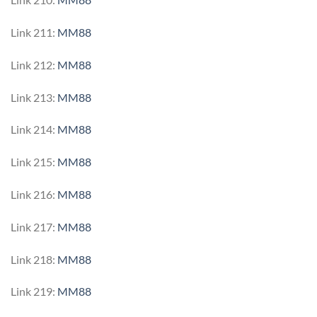
Link 211:
MM88
Link 212:
MM88
Link 213:
MM88
Link 214:
MM88
Link 215:
MM88
Link 216:
MM88
Link 217:
MM88
Link 218:
MM88
Link 219:
MM88