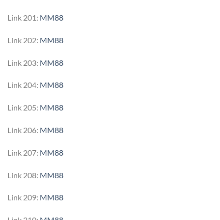
Link 201:
MM88
Link 202:
MM88
Link 203:
MM88
Link 204:
MM88
Link 205:
MM88
Link 206:
MM88
Link 207:
MM88
Link 208:
MM88
Link 209:
MM88
Link 210:
MM88