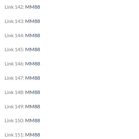
Link 142:
MM88
Link 143:
MM88
Link 144:
MM88
Link 145:
MM88
Link 146:
MM88
Link 147:
MM88
Link 148:
MM88
Link 149:
MM88
Link 150:
MM88
Link 151:
MM88