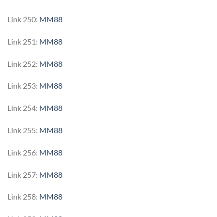
Link 250:
MM88
Link 251:
MM88
Link 252:
MM88
Link 253:
MM88
Link 254:
MM88
Link 255:
MM88
Link 256:
MM88
Link 257:
MM88
Link 258:
MM88