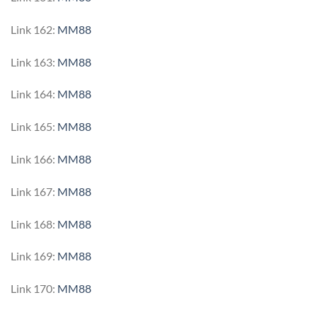
Link 162:
MM88
Link 163:
MM88
Link 164:
MM88
Link 165:
MM88
Link 166:
MM88
Link 167:
MM88
Link 168:
MM88
Link 169:
MM88
Link 170:
MM88