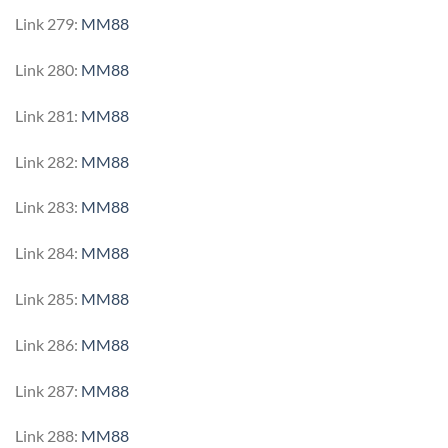
Link 279:
MM88
Link 280:
MM88
Link 281:
MM88
Link 282:
MM88
Link 283:
MM88
Link 284:
MM88
Link 285:
MM88
Link 286:
MM88
Link 287:
MM88
Link 288:
MM88