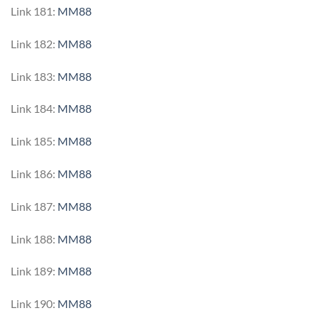
Link 181:
MM88
Link 182:
MM88
Link 183:
MM88
Link 184:
MM88
Link 185:
MM88
Link 186:
MM88
Link 187:
MM88
Link 188:
MM88
Link 189:
MM88
Link 190:
MM88