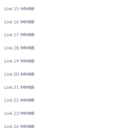
Link 15:
MM88
Link 16:
MM88
Link 17:
MM88
Link 18:
MM88
Link 19:
MM88
Link 20:
MM88
Link 21:
MM88
Link 22:
MM88
Link 23:
MM88
Link 24:
MM88