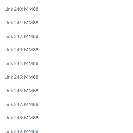
Link 240:
MM88
Link 241:
MM88
Link 242:
MM88
Link 243:
MM88
Link 244:
MM88
Link 245:
MM88
Link 246:
MM88
Link 247:
MM88
Link 248:
MM88
Link 249:
MM88