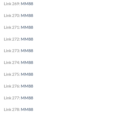
Link 269:
MM88
Link 270:
MM88
Link 271:
MM88
Link 272:
MM88
Link 273:
MM88
Link 274:
MM88
Link 275:
MM88
Link 276:
MM88
Link 277:
MM88
Link 278:
MM88