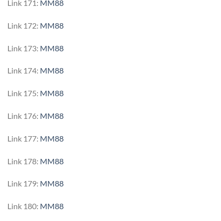
Link 171:
MM88
Link 172:
MM88
Link 173:
MM88
Link 174:
MM88
Link 175:
MM88
Link 176:
MM88
Link 177:
MM88
Link 178:
MM88
Link 179:
MM88
Link 180:
MM88