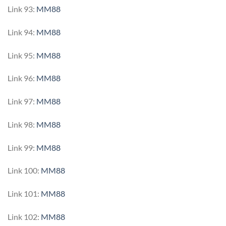
Link 93:
MM88
Link 94:
MM88
Link 95:
MM88
Link 96:
MM88
Link 97:
MM88
Link 98:
MM88
Link 99:
MM88
Link 100:
MM88
Link 101:
MM88
Link 102:
MM88