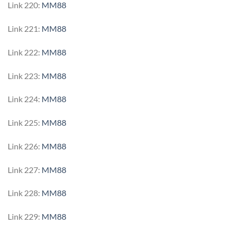
Link 220:
MM88
Link 221:
MM88
Link 222:
MM88
Link 223:
MM88
Link 224:
MM88
Link 225:
MM88
Link 226:
MM88
Link 227:
MM88
Link 228:
MM88
Link 229:
MM88