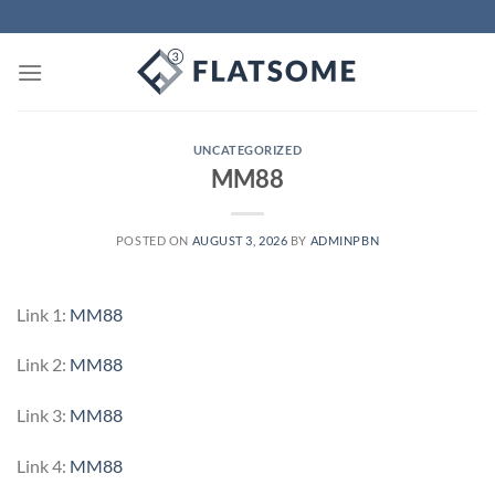
Skip
to
content
UNCATEGORIZED
MM88
POSTED ON
AUGUST 3, 2026
BY
ADMINPBN
Link 1:
MM88
Link 2:
MM88
Link 3:
MM88
Link 4:
MM88