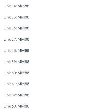
Link 54:
MM88
Link 55:
MM88
Link 56:
MM88
Link 57:
MM88
Link 58:
MM88
Link 59:
MM88
Link 60:
MM88
Link 61:
MM88
Link 62:
MM88
Link 63:
MM88