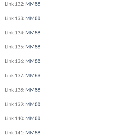
Link 132:
MM88
Link 133:
MM88
Link 134:
MM88
Link 135:
MM88
Link 136:
MM88
Link 137:
MM88
Link 138:
MM88
Link 139:
MM88
Link 140:
MM88
Link 141:
MM88