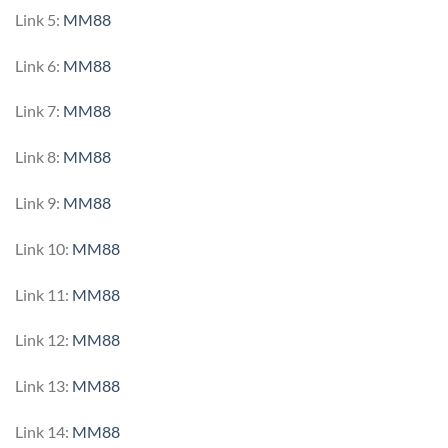
Link 5:
MM88
Link 6:
MM88
Link 7:
MM88
Link 8:
MM88
Link 9:
MM88
Link 10:
MM88
Link 11:
MM88
Link 12:
MM88
Link 13:
MM88
Link 14:
MM88