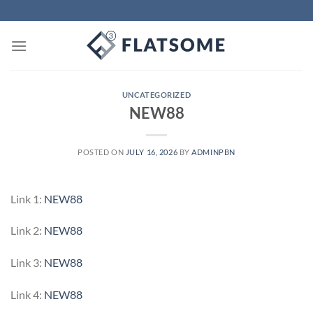
Skip
to
content
UNCATEGORIZED
NEW88
POSTED ON
JULY 16, 2026
BY
ADMINPBN
Link 1:
NEW88
Link 2:
NEW88
Link 3:
NEW88
Link 4:
NEW88