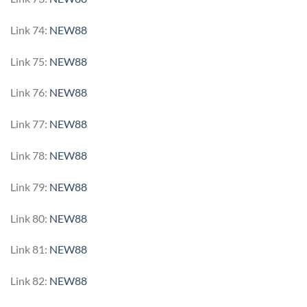
Link 74:
NEW88
Link 75:
NEW88
Link 76:
NEW88
Link 77:
NEW88
Link 78:
NEW88
Link 79:
NEW88
Link 80:
NEW88
Link 81:
NEW88
Link 82:
NEW88