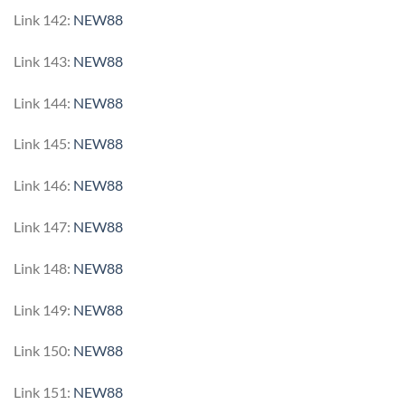
Link 142:
NEW88
Link 143:
NEW88
Link 144:
NEW88
Link 145:
NEW88
Link 146:
NEW88
Link 147:
NEW88
Link 148:
NEW88
Link 149:
NEW88
Link 150:
NEW88
Link 151:
NEW88