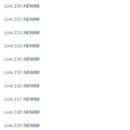
Link 230:
NEW88
Link 231:
NEW88
Link 232:
NEW88
Link 233:
NEW88
Link 234:
NEW88
Link 235:
NEW88
Link 236:
NEW88
Link 237:
NEW88
Link 238:
NEW88
Link 239:
NEW88