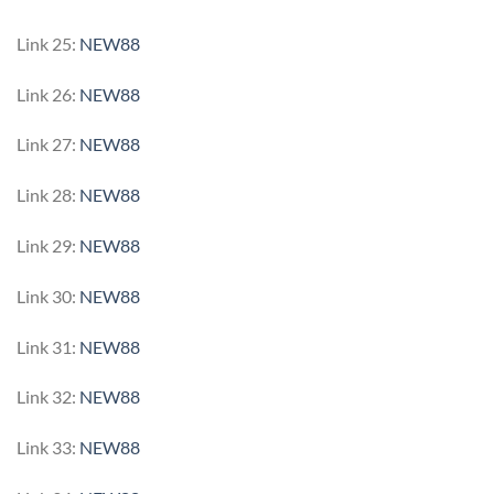
Link 25:
NEW88
Link 26:
NEW88
Link 27:
NEW88
Link 28:
NEW88
Link 29:
NEW88
Link 30:
NEW88
Link 31:
NEW88
Link 32:
NEW88
Link 33:
NEW88