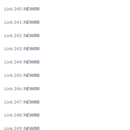
Link 240:
NEW88
Link 241:
NEW88
Link 242:
NEW88
Link 243:
NEW88
Link 244:
NEW88
Link 245:
NEW88
Link 246:
NEW88
Link 247:
NEW88
Link 248:
NEW88
Link 249:
NEW88