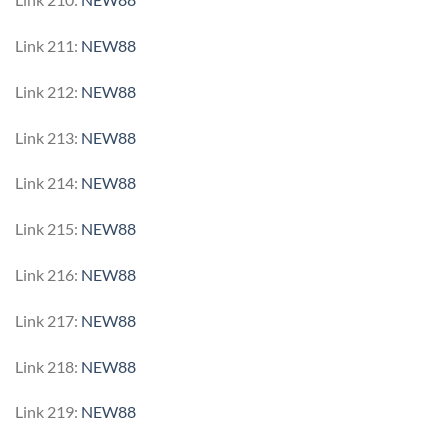
Link 211:
NEW88
Link 212:
NEW88
Link 213:
NEW88
Link 214:
NEW88
Link 215:
NEW88
Link 216:
NEW88
Link 217:
NEW88
Link 218:
NEW88
Link 219:
NEW88