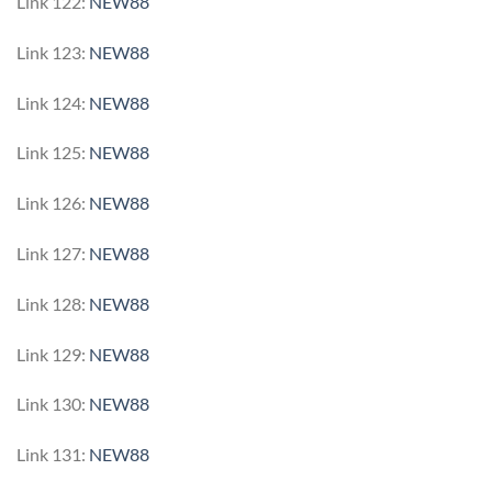
Link 122:
NEW88
Link 123:
NEW88
Link 124:
NEW88
Link 125:
NEW88
Link 126:
NEW88
Link 127:
NEW88
Link 128:
NEW88
Link 129:
NEW88
Link 130:
NEW88
Link 131:
NEW88