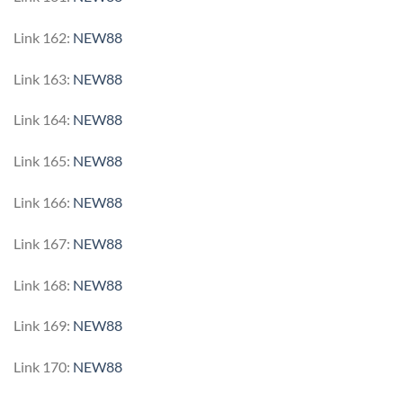
Link 162:
NEW88
Link 163:
NEW88
Link 164:
NEW88
Link 165:
NEW88
Link 166:
NEW88
Link 167:
NEW88
Link 168:
NEW88
Link 169:
NEW88
Link 170:
NEW88