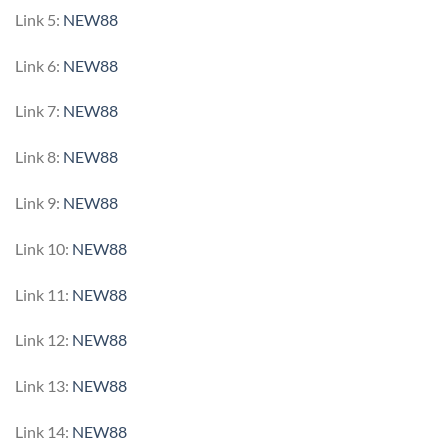
Link 5:
NEW88
Link 6:
NEW88
Link 7:
NEW88
Link 8:
NEW88
Link 9:
NEW88
Link 10:
NEW88
Link 11:
NEW88
Link 12:
NEW88
Link 13:
NEW88
Link 14:
NEW88