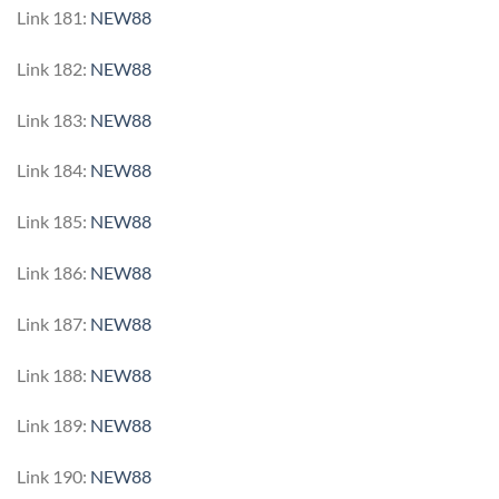
Link 181:
NEW88
Link 182:
NEW88
Link 183:
NEW88
Link 184:
NEW88
Link 185:
NEW88
Link 186:
NEW88
Link 187:
NEW88
Link 188:
NEW88
Link 189:
NEW88
Link 190:
NEW88