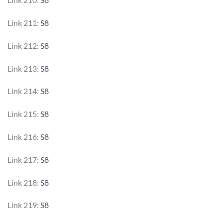
Link 211:
S8
Link 212:
S8
Link 213:
S8
Link 214:
S8
Link 215:
S8
Link 216:
S8
Link 217:
S8
Link 218:
S8
Link 219:
S8