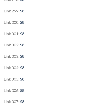
Link 299:
S8
Link 300:
S8
Link 301:
S8
Link 302:
S8
Link 303:
S8
Link 304:
S8
Link 305:
S8
Link 306:
S8
Link 307:
S8