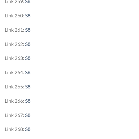
Link 259:
S8
Link 260:
S8
Link 261:
S8
Link 262:
S8
Link 263:
S8
Link 264:
S8
Link 265:
S8
Link 266:
S8
Link 267:
S8
Link 268:
S8