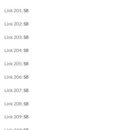
Link 201:
S8
Link 202:
S8
Link 203:
S8
Link 204:
S8
Link 205:
S8
Link 206:
S8
Link 207:
S8
Link 208:
S8
Link 209:
S8
Link 210:
S8