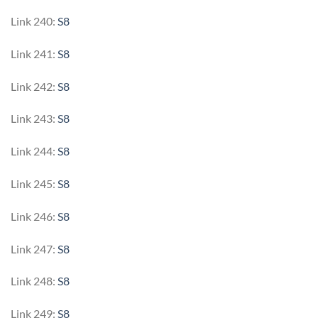
Link 240:
S8
Link 241:
S8
Link 242:
S8
Link 243:
S8
Link 244:
S8
Link 245:
S8
Link 246:
S8
Link 247:
S8
Link 248:
S8
Link 249:
S8