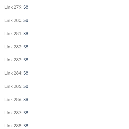
Link 279:
S8
Link 280:
S8
Link 281:
S8
Link 282:
S8
Link 283:
S8
Link 284:
S8
Link 285:
S8
Link 286:
S8
Link 287:
S8
Link 288:
S8