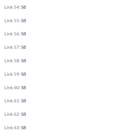
Link 54:
S8
Link 55:
S8
Link 56:
S8
Link 57:
S8
Link 58:
S8
Link 59:
S8
Link 60:
S8
Link 61:
S8
Link 62:
S8
Link 63:
S8