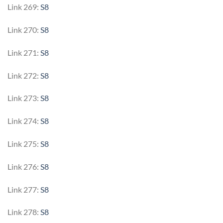
Link 269:
S8
Link 270:
S8
Link 271:
S8
Link 272:
S8
Link 273:
S8
Link 274:
S8
Link 275:
S8
Link 276:
S8
Link 277:
S8
Link 278:
S8