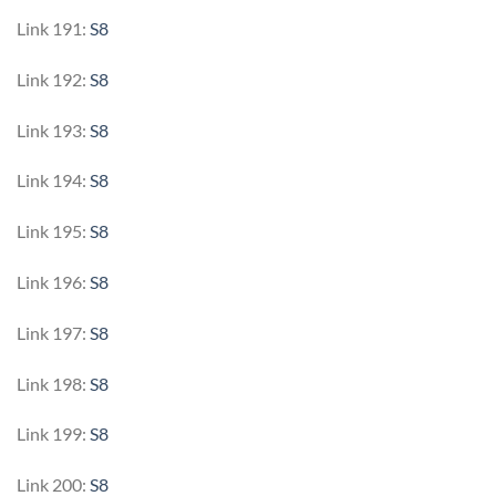
Link 191:
S8
Link 192:
S8
Link 193:
S8
Link 194:
S8
Link 195:
S8
Link 196:
S8
Link 197:
S8
Link 198:
S8
Link 199:
S8
Link 200:
S8