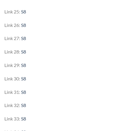
Link 25:
S8
Link 26:
S8
Link 27:
S8
Link 28:
S8
Link 29:
S8
Link 30:
S8
Link 31:
S8
Link 32:
S8
Link 33:
S8