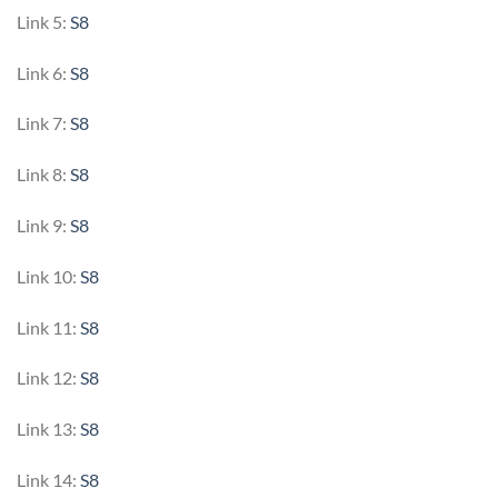
Link 5:
S8
Link 6:
S8
Link 7:
S8
Link 8:
S8
Link 9:
S8
Link 10:
S8
Link 11:
S8
Link 12:
S8
Link 13:
S8
Link 14:
S8