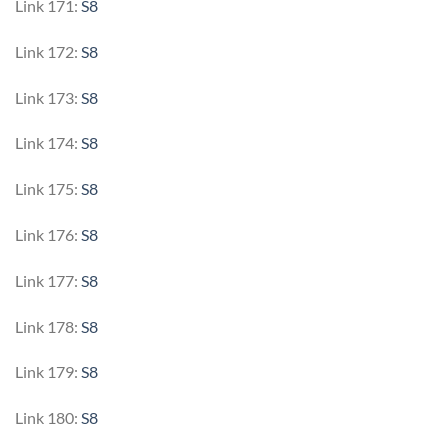
Link 171:
S8
Link 172:
S8
Link 173:
S8
Link 174:
S8
Link 175:
S8
Link 176:
S8
Link 177:
S8
Link 178:
S8
Link 179:
S8
Link 180:
S8