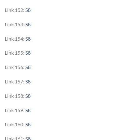
Link 152:
S8
Link 153:
S8
Link 154:
S8
Link 155:
S8
Link 156:
S8
Link 157:
S8
Link 158:
S8
Link 159:
S8
Link 160:
S8
Link 161:
S8