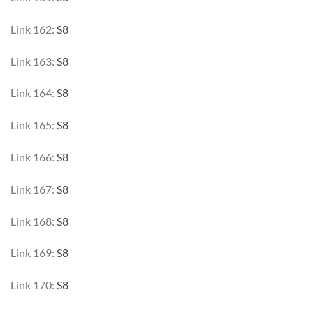
Link 162:
S8
Link 163:
S8
Link 164:
S8
Link 165:
S8
Link 166:
S8
Link 167:
S8
Link 168:
S8
Link 169:
S8
Link 170:
S8