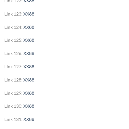
Link 122:
XX88
Link 123:
XX88
Link 124:
XX88
Link 125:
XX88
Link 126:
XX88
Link 127:
XX88
Link 128:
XX88
Link 129:
XX88
Link 130:
XX88
Link 131:
XX88