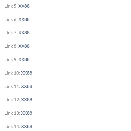
Link 5:
XX88
Link 6:
XX88
Link 7:
XX88
Link 8:
XX88
Link 9:
XX88
Link 10:
XX88
Link 11:
XX88
Link 12:
XX88
Link 13:
XX88
Link 14:
XX88