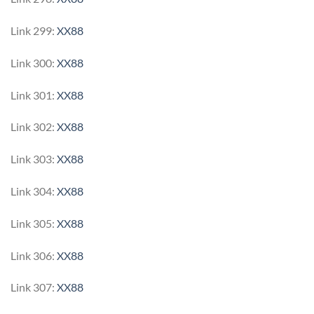
Link 299:
XX88
Link 300:
XX88
Link 301:
XX88
Link 302:
XX88
Link 303:
XX88
Link 304:
XX88
Link 305:
XX88
Link 306:
XX88
Link 307:
XX88