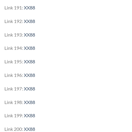
Link 191:
XX88
Link 192:
XX88
Link 193:
XX88
Link 194:
XX88
Link 195:
XX88
Link 196:
XX88
Link 197:
XX88
Link 198:
XX88
Link 199:
XX88
Link 200:
XX88