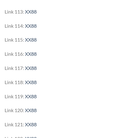
Link 113:
XX88
Link 114:
XX88
Link 115:
XX88
Link 116:
XX88
Link 117:
XX88
Link 118:
XX88
Link 119:
XX88
Link 120:
XX88
Link 121:
XX88