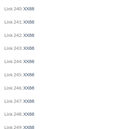
Link 240:
XX88
Link 241:
XX88
Link 242:
XX88
Link 243:
XX88
Link 244:
XX88
Link 245:
XX88
Link 246:
XX88
Link 247:
XX88
Link 248:
XX88
Link 249:
XX88