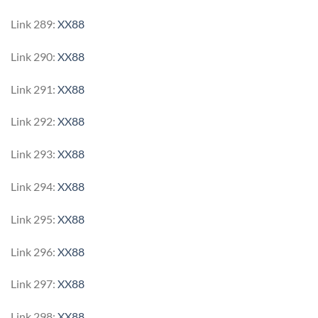
Link 289:
XX88
Link 290:
XX88
Link 291:
XX88
Link 292:
XX88
Link 293:
XX88
Link 294:
XX88
Link 295:
XX88
Link 296:
XX88
Link 297:
XX88
Link 298:
XX88