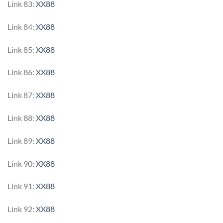
Link 83:
XX88
Link 84:
XX88
Link 85:
XX88
Link 86:
XX88
Link 87:
XX88
Link 88:
XX88
Link 89:
XX88
Link 90:
XX88
Link 91:
XX88
Link 92:
XX88